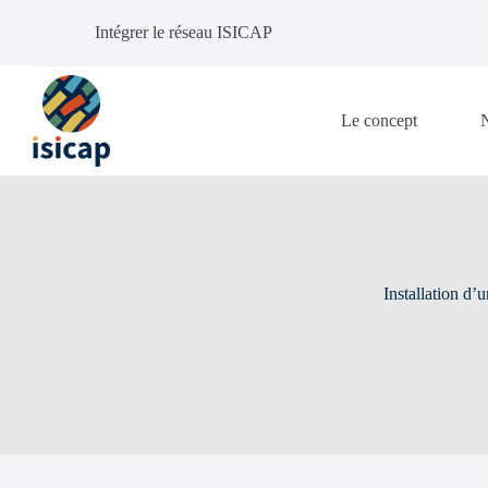
P
Intégrer le réseau ISICAP
a
s
s
e
r
Le concept
N
a
u
c
o
n
t
e
n
Installation d
u