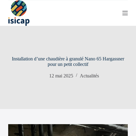
P
a
s
s
e
r
a
u
c
o
Installation d’une chaudière à granulé Nano 65 Hargassner
n
pour un petit collectif
t
e
12 mai 2025
Actualités
n
u